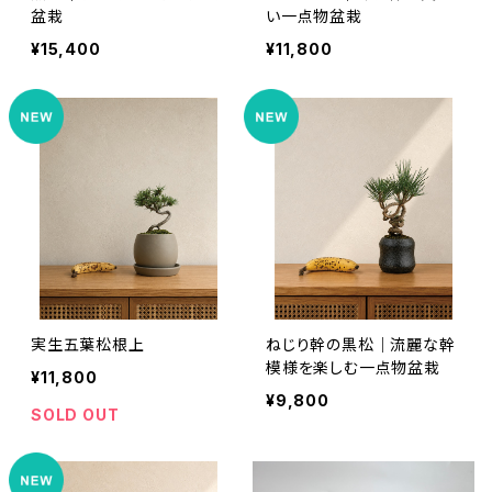
盆栽
い一点物盆栽
¥15,400
¥11,800
実生五葉松根上
ねじり幹の黒松｜流麗な幹
模様を楽しむ一点物盆栽
¥11,800
¥9,800
SOLD OUT