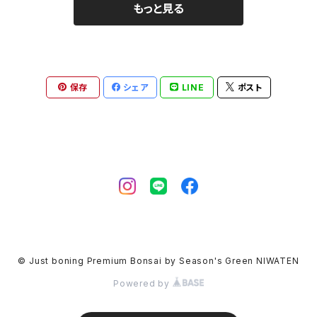
もっと見る
保存
シェア
LINE
ポスト
© Just boning Premium Bonsai by Season's Green NIWATEN
Powered by