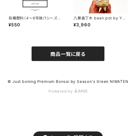
有機肥料（4〜6号鉢/1シーズン
八房香丁木 bean pot by YO
分）
YO窯B
¥550
¥3,960
商品一覧に戻る
© Just boning Premium Bonsai by Season's Green NIWATEN
Powered by