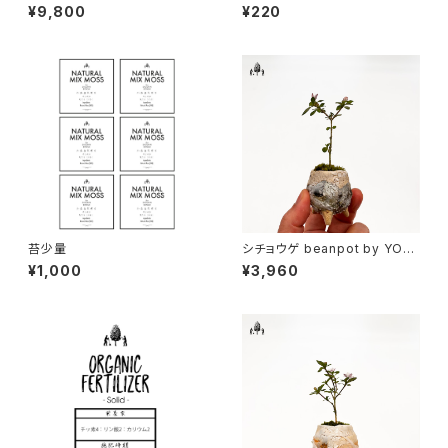
を楽しむ一点物盆栽
杯分
¥9,800
¥220
苔少量
シチョウゲ beanpot by YOY
O窯A
¥1,000
¥3,960