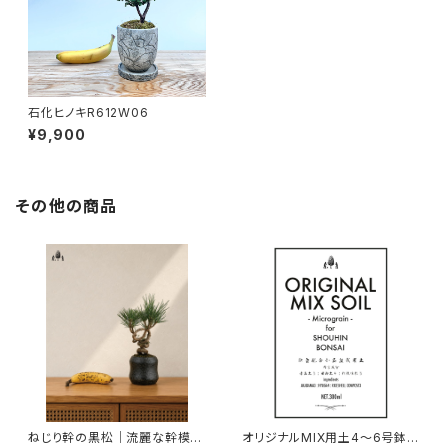
石化ヒノキR612W06
¥9,900
その他の商品
ねじり幹の黒松｜流麗な幹模様
オリジナルMIX用土4〜6号鉢一