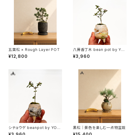
五葉松 × Rough Layer POT
八房香丁木 bean pot by YO
YO窯B
¥12,800
¥3,960
シチョウゲ beanpot by YOY
黒松｜景色を楽しむ一点物盆栽
O窯A
¥3,960
¥15,400