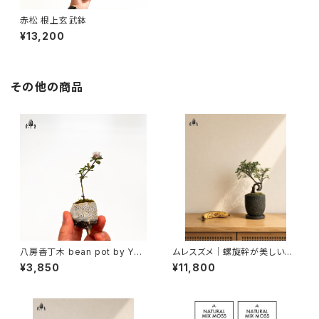
赤松 根上玄武鉢
¥13,200
その他の商品
八房香丁木 bean pot by YO
ムレスズメ｜螺旋幹が美しい一
YO窯A
点物盆栽
¥3,850
¥11,800