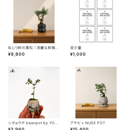
ねじり幹の黒松｜流麗な幹模様
苔少量
を楽しむ一点物盆栽
¥9,800
¥1,000
シチョウゲ beanpot by YOY
アケビ × NUDE POT
O窯A
¥3,960
¥15,400