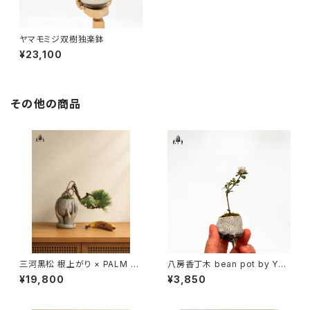
ヤマモミジ双樹独楽鉢
¥23,100
その他の商品
三河黒松 根上がり × PALM P
八房香丁木 bean pot by YO
OT｜掌から育つ生命
YO窯A
¥19,800
¥3,850